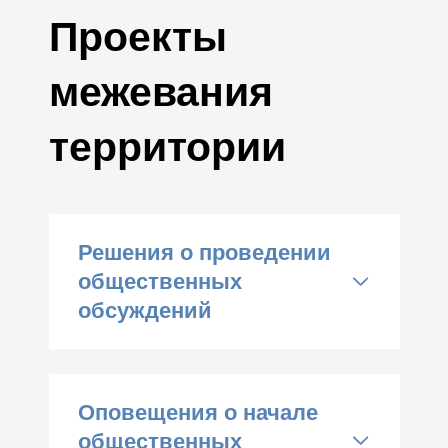
Проекты
межевания
территории
Решения о проведении
общественных
обсуждений
Постановление № 04031
от 22.04.2026 О
Оповещения о начале
подготовке проекта
общественных