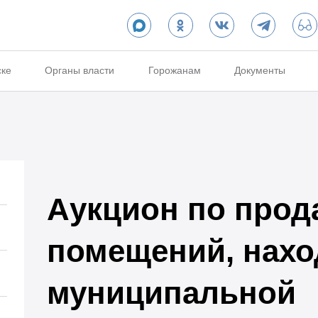
ске
Органы власти
Горожанам
Документы
Аукцион по прод
помещений, нахо
муниципальной