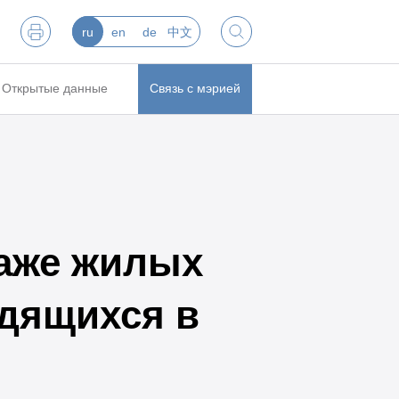
ru
en
de
中文
Открытые данные
Связь с мэрией
аже жилых
дящихся в