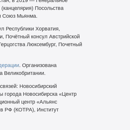
стан, в 2019 — Генеральное
 (канцелярия) Посольства
и Союз Мьянма.
ул Республики Хорватия,
, Почётный консул Австрийской
Герцогства Люксембург, Почетный
дерации
. Организована
ра Великобритании.
связей: Новосибирский
ы города Новосибирска «Центр
ационный центр «Альянс
в РФ (КОТРА), Институт