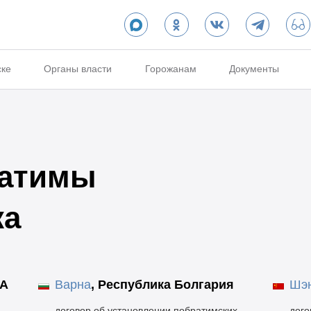
ске
Органы власти
Горожанам
Документы
ратимы
ка
А
Варна
,
Республика Болгария
Шэ
договор об установлении побратимских
дого