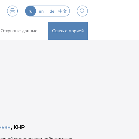
ru
en
de
中文
Открытые данные
Связь с мэрией
ньян
,
КНР
вор об установлении побратимских