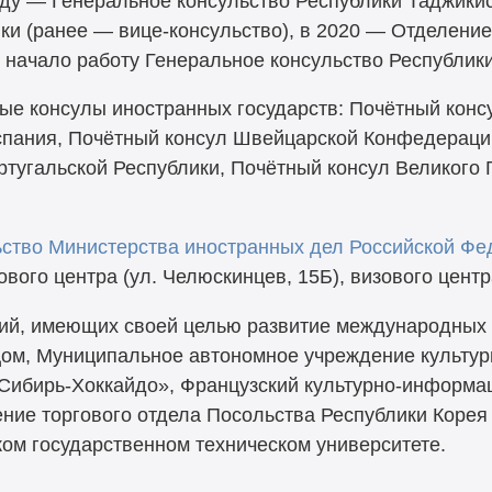
году — Генеральное консульство Республики Таджики
ики (ранее — вице-консульство), в 2020 — Отделение
у начало работу Генеральное консульство Республик
ые консулы иностранных государств: Почётный конс
спания, Почётный консул Швейцарской Конфедерации
ртугальской Республики, Почётный консул Великого 
ьство Министерства иностранных дел Российской Фе
вого центра (ул. Челюскинцев, 15Б), визового цент
ций, имеющих своей целью развитие международных 
Дом, Муниципальное автономное учреждение культур
«Сибирь-Хоккайдо», Французский культурно-информ
ние торгового отдела Посольства Республики Корея 
ом государственном техническом университете.