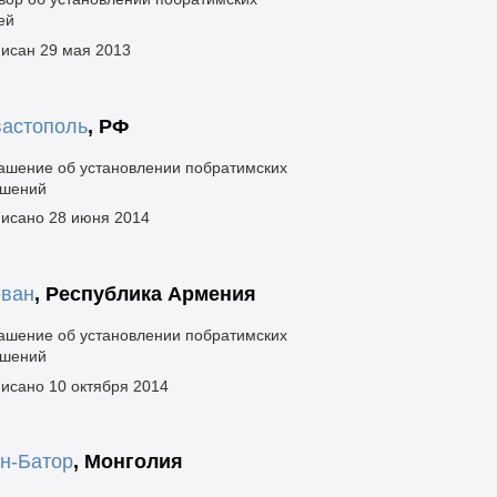
ей
исан 29 мая 2013
астополь
,
РФ
ашение об установлении побратимских
ошений
исано 28 июня 2014
ван
,
Республика Армения
ашение об установлении побратимских
ошений
исано 10 октября 2014
н-Батор
,
Монголия