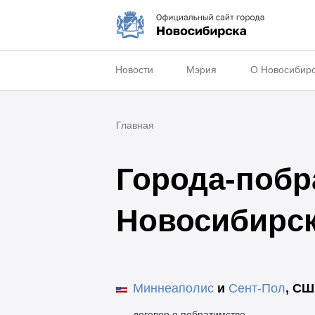
Новости
Мэрия
О Новосибир
Главная
Города-поб
Новосибирс
Миннеаполис
и
Сент-Пол
,
СШ
договор о побратимстве