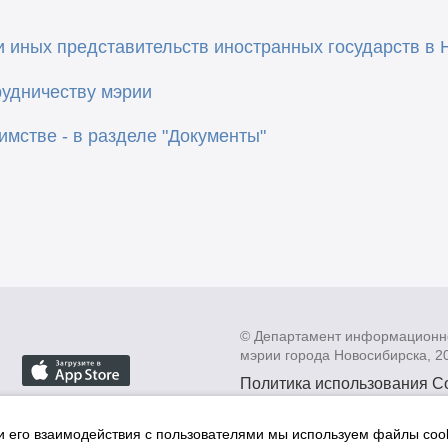
и иных представительств иностранных государств в 
рудничеству мэрии
имстве - в разделе "Документы"
© Департамент информационн
мэрии города Новосибирска, 2
Политика использования C
Политика по обработке пе
данных в информационных
и его взаимодействия с пользователями мы используем файлы cook
мэрии города Новосибирск