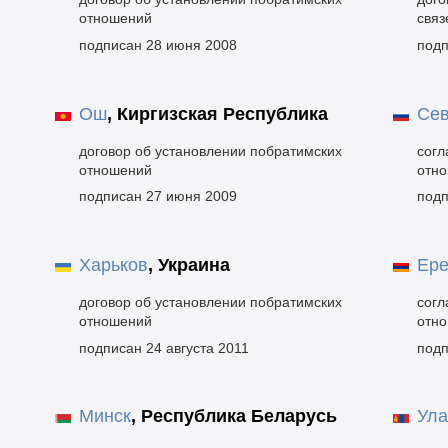
отношений
связ
подписан 28 июня 2008
подп
Ош
,
Киргизская Республика
Сев
договор об установлении побратимских
согл
отношений
отн
подписан 27 июня 2009
подп
Харьков
,
Украина
Ере
договор об установлении побратимских
согл
отношений
отн
подписан 24 августа 2011
подп
Минск
,
Республика Беларусь
Ула