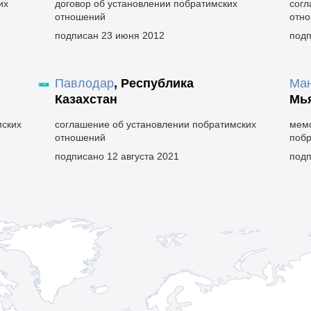
их
договор об установлении побратимских
согл
отношений
отн
подписан 23 июня 2012
подп
Павлодар
,
Республика
Ма
Казахстан
Мь
мских
соглашение об установлении побратимских
мемо
отношений
побр
подписано 12 августа 2021
подп