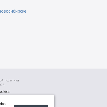
Новосибирске
ой политики
026
ookies
рсональных
 системах
ies.
а