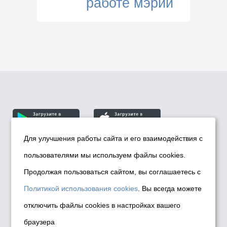
работе мэрии
Для улучшения работы сайта и его взаимодействия с
пользователями мы используем файлы cookies.
© Департамент информационной политики мэрии
города Новосибирска, 2026
Продолжая пользоваться сайтом, вы соглашаетесь с
Политика использования Cookies
Политикой использования cookies
. Вы всегда можете
Политика по обработке персональных
отключить файлы cookies в настройках вашего
данных в информационных системах
браузера
мэрии города Новосибирска