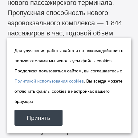
нового пассажирского терминала.
Пропускная способность нового
аэровокзального комплекса — 1 844
пассажиров в час, годовой объём
пассажирских перевозок — более
Для улучшения работы сайта и его взаимодействия с
12 млн пассажиров в год.
пользователями мы используем файлы cookies.
Через Новосибирск проходят три
Продолжая пользоваться сайтом, вы соглашаетесь с
автодороги федерального значения:
Политикой использования cookies
. Вы всегда можете
Р-254 «Иртыш» (Челябинск —
отключить файлы cookies в настройках вашего
Курган — Омск — Новосибирск), Р-255
браузера
«Сибирь» (Новосибирск —
Принять
Кемерово — Красноярск — Иркутск)
и Р-256 «Чуйский тракт»