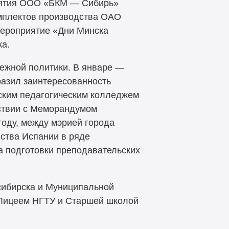
риятия ООО «БКМ — Сибирь»
мплектов производства ОАО
мероприятие «Дни Минска
ка.
ежной политики. В январе —
разил заинтересованность
рским педагогическим колледжем
ствии с Меморандумом
году, между мэрией города
ства Испании в ряде
 подготовки преподавательских
сибирска и Муниципальной
 Лицеем НГТУ и Старшей школой