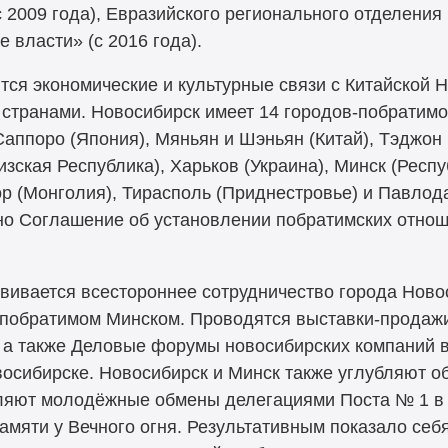
 2009 года), Евразийского регионального отделения
 власти» (с 2016 года).
тся экономические и культурные связи с Китайской 
странами. Новосибирск имеет 14 городов-побратимов
аппоро (Япония), Мяньян и Шэньян (Китай), Тэджон 
изская Республика), Харьков (Украина), Минск (Респ
р (Монголия), Тирасполь (Приднестровье) и Павлода
ено Соглашение об установлении побратимских отно
звивается всестороннее сотрудничество города Ново
м-побратимом Минском. Проводятся выставки-продаж
 а также Деловые форумы новосибирских компаний 
восибирске. Новосибирск и Минск также углубляют о
вляют молодёжные обмены делегациями Поста № 1 в 
амяти у Вечного огня. Результативным показало себ