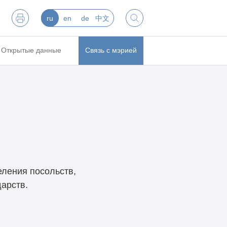
ru
en
de
中文
Открытые данные
Связь с мэрией
еления посольств,
арств.