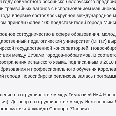
16 году совместного российско-белорусского предп
ии трамвайных вагонов с использованием машиноко
 года впервые состоялось крупное международное 
ором приняли более 100 представителей города Минс
родное сотрудничество в сфере образования, молод
арственный педагогический университет (ОГПУ) вы
бирской государственной консерваторией, Новосиби
ствия между ВУЗами городов-побратимов. В соответ
ространения испанского языка, подписанным в 2018 
образования и профессионального обучения Королев
й города Новосибирска реализовывалась программа
шение о сотрудничестве между Гимназией № 4 Ново
ния), Договор о сотрудничестве между Инженерным
нформатики Хоккайдо Саппоро (Япония).