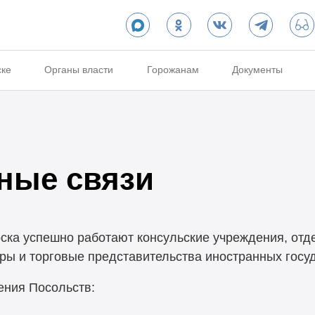
ске
Органы власти
Горожанам
Документы
ные связи
ска успешно работают консульские учреждения, отд
ы и торговые представительства иностранных госуд
ения Посольств: