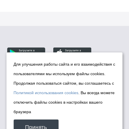
Для улучшения работы сайта и его взаимодействия с
пользователями мы используем файлы cookies.
© Департамент информационной политики мэрии
города Новосибирска, 2026
Продолжая пользоваться сайтом, вы соглашаетесь с
Политика использования Cookies
Политикой использования cookies
. Вы всегда можете
Политика по обработке персональных
отключить файлы cookies в настройках вашего
данных в информационных системах
браузера
мэрии города Новосибирска
Техническая поддержка сайта -
Принять
malinchukvl@mail.ru