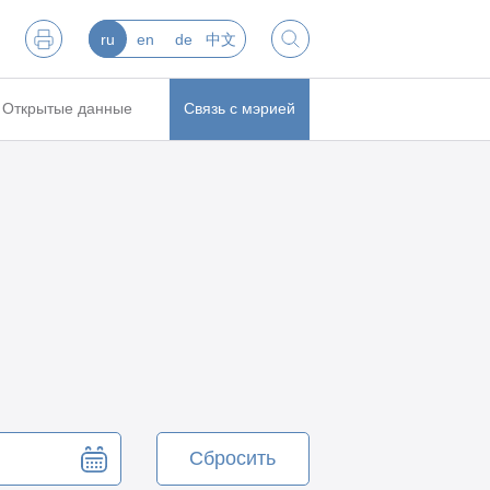
ru
en
de
中文
Открытые данные
Связь с мэрией
Сбросить