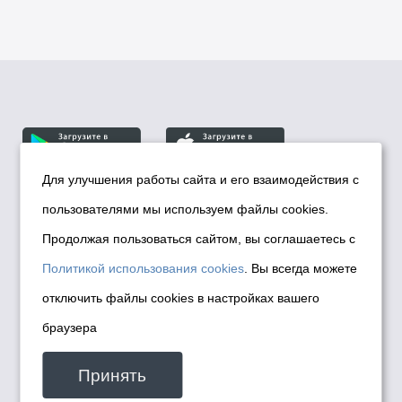
Для улучшения работы сайта и его взаимодействия с
пользователями мы используем файлы cookies.
© Департамент информационной политики мэрии
города Новосибирска, 2026
Продолжая пользоваться сайтом, вы соглашаетесь с
Политика использования Cookies
Политикой использования cookies
. Вы всегда можете
Политика по обработке персональных
отключить файлы cookies в настройках вашего
данных в информационных системах
браузера
мэрии города Новосибирска
Техническая поддержка сайта -
Принять
malinchukvl@mail.ru