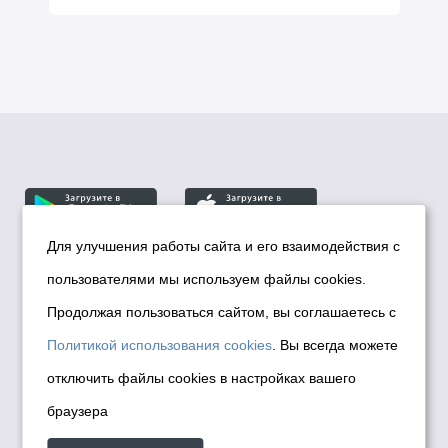
Для улучшения работы сайта и его взаимодействия с
пользователями мы используем файлы cookies.
© Департамент информационной политики мэрии
города Новосибирска, 2026
Продолжая пользоваться сайтом, вы соглашаетесь с
Политика использования Cookies
Политикой использования cookies
. Вы всегда можете
Политика по обработке персональных
отключить файлы cookies в настройках вашего
данных в информационных системах
браузера
мэрии города Новосибирска