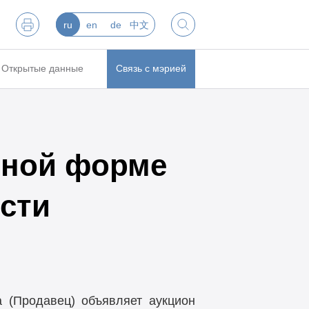
ru
en
de
中文
Открытые данные
Связь с мэрией
нной форме
сти
 (Продавец) объявляет аукцион