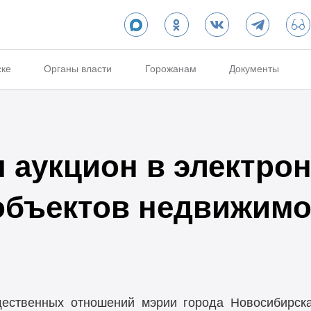
ске
Органы власти
Горожанам
Документы
 аукцион в электро
объектов недвижимо
ественных отношений мэрии города Новосибирска