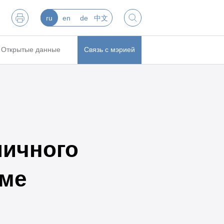
ru
en
de
中文
Открытые данные
Связь с мэрией
личного
рме