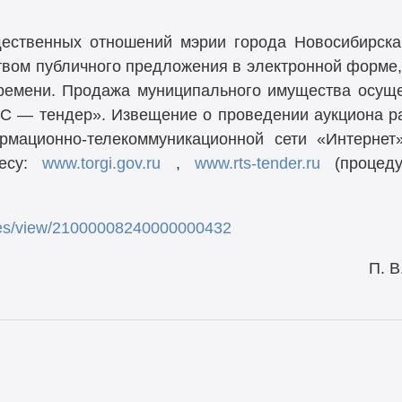
ественных отношений мэрии города Новосибирска
вом публичного предложения в электронной форме,
ремени. Продажа муниципального имущества осуще
С — тендер». Извещение о проведении аукциона р
рмационно-телекоммуникационной сети «Интерне
ресу:
www.torgi.gov.ru
,
www.rts-tender.ru
(процеду
tices/view/21000008240000000432
артамента П. В. Иваш