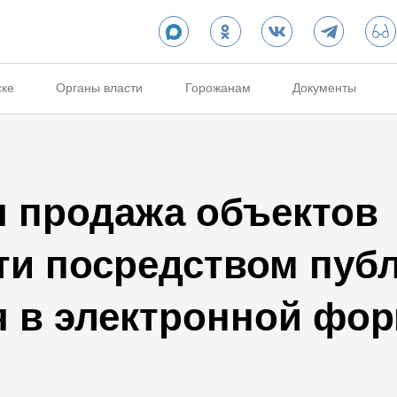
ске
Органы власти
Горожанам
Документы
 продажа объектов
и посредством пуб
 в электронной фо