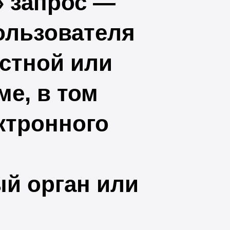
 запрос —
ользователя
стной или
е, в том
ктронного
ый орган или