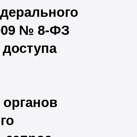
едерального
2009 №
8-ФЗ
 доступа
 органов
го