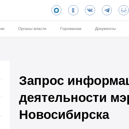
ске
Органы власти
Горожанам
Документы
Запрос информа
деятельности мэ
Новосибирска