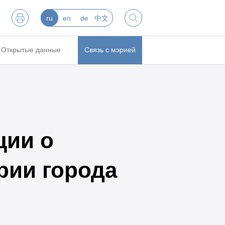
ru
en
de
中文
Открытые данные
Связь с мэрией
ции о
рии города