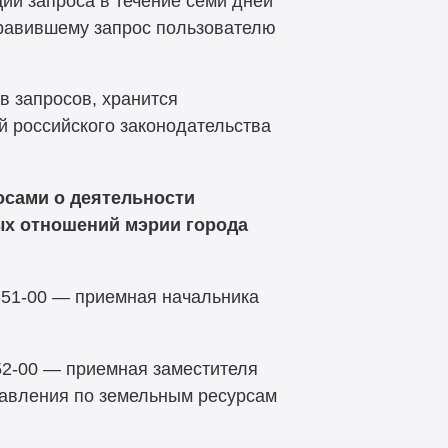
и запроса в течение семи дней
правившему запрос пользователю
 запросов, хранится
й российского законодательства
осами
о деятельности
х отношений мэрии города
-51-00 —
приемная начальника
52-00 —
приемная заместителя
авления по земельным ресурсам