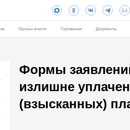
ске
Органы власти
Горожанам
Документы
Формы заявлений
излишне уплаче
(взысканных) пл