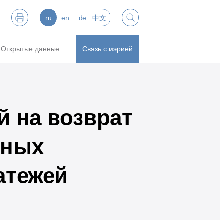
ru
en
de
中文
Открытые данные
Связь с мэрией
 на возврат
нных
атежей