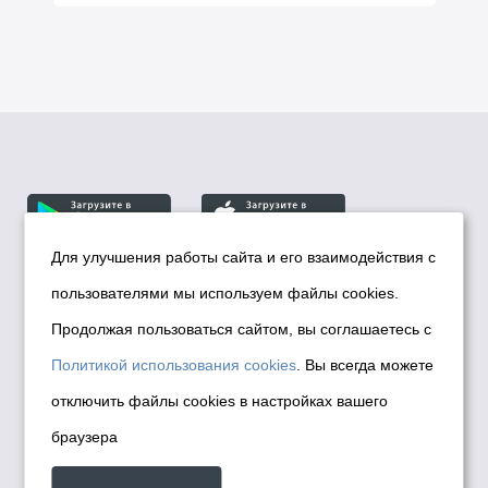
Для улучшения работы сайта и его взаимодействия с
пользователями мы используем файлы cookies.
© Департамент информационной политики мэрии
города Новосибирска, 2026
Продолжая пользоваться сайтом, вы соглашаетесь с
Политика использования Cookies
Политикой использования cookies
. Вы всегда можете
Политика по обработке персональных
отключить файлы cookies в настройках вашего
данных в информационных системах
браузера
мэрии города Новосибирска
Техническая поддержка сайта -