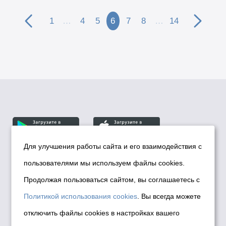
1
…
4
5
6
7
8
…
14
Для улучшения работы сайта и его взаимодействия с
пользователями мы используем файлы cookies.
© Департамент информационной политики мэрии
города Новосибирска, 2026
Продолжая пользоваться сайтом, вы соглашаетесь с
Политика использования Cookies
Политикой использования cookies
. Вы всегда можете
Политика по обработке персональных
отключить файлы cookies в настройках вашего
данных в информационных системах