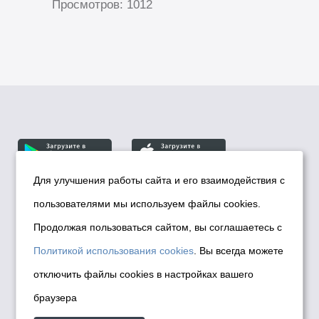
Просмотров: 1012
Для улучшения работы сайта и его взаимодействия с
пользователями мы используем файлы cookies.
© Департамент информационной политики мэрии
города Новосибирска, 2026
Продолжая пользоваться сайтом, вы соглашаетесь с
Политика использования Cookies
Политикой использования cookies
. Вы всегда можете
Политика по обработке персональных
отключить файлы cookies в настройках вашего
данных в информационных системах
браузера
мэрии города Новосибирска