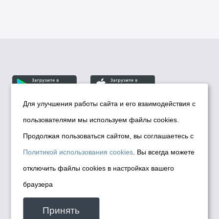
Для улучшения работы сайта и его взаимодействия с
пользователями мы используем файлы cookies.
© Департамент информационной политики мэрии
города Новосибирска, 2026
Продолжая пользоваться сайтом, вы соглашаетесь с
Политика использования Cookies
Политикой использования cookies
. Вы всегда можете
Политика по обработке персональных
отключить файлы cookies в настройках вашего
данных в информационных системах
браузера
мэрии города Новосибирска
Техническая поддержка сайта -
Принять
malinchukvl@mail.ru