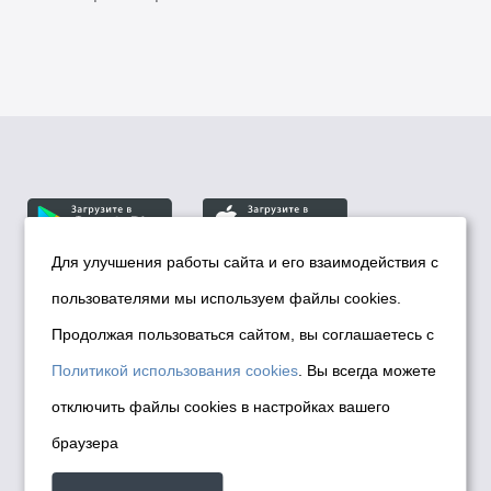
Для улучшения работы сайта и его взаимодействия с
пользователями мы используем файлы cookies.
© Департамент информационной политики мэрии
города Новосибирска, 2026
Продолжая пользоваться сайтом, вы соглашаетесь с
Политика использования Cookies
Политикой использования cookies
. Вы всегда можете
Политика по обработке персональных
отключить файлы cookies в настройках вашего
данных в информационных системах
браузера
мэрии города Новосибирска
Техническая поддержка сайта -