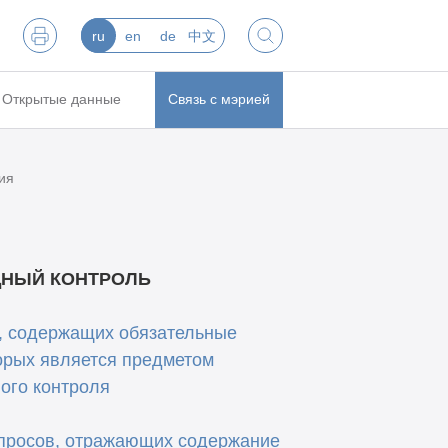
ru
en
de
中文
Открытые данные
Связь с мэрией
ия
НЫЙ КОНТРОЛЬ
, содержащих обязательные
орых является предметом
ого контроля
опросов, отражающих содержание