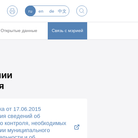
ru
en
de
中文
Открытые данные
Связь с мэрией
нии
я
а от 17.06.2015
ия сведений об
о контроля, необходимых
нии муниципального
ельности и об