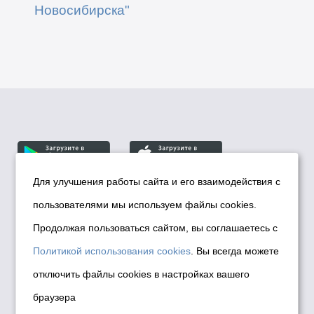
Новосибирска"
Для улучшения работы сайта и его взаимодействия с
пользователями мы используем файлы cookies.
© Департамент информационной политики мэрии
города Новосибирска, 2026
Продолжая пользоваться сайтом, вы соглашаетесь с
Политика использования Cookies
Политикой использования cookies
. Вы всегда можете
Политика по обработке персональных
отключить файлы cookies в настройках вашего
данных в информационных системах
браузера
мэрии города Новосибирска