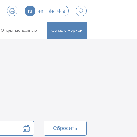
ru
en
de
中文
Открытые данные
Связь с мэрией
Сбросить