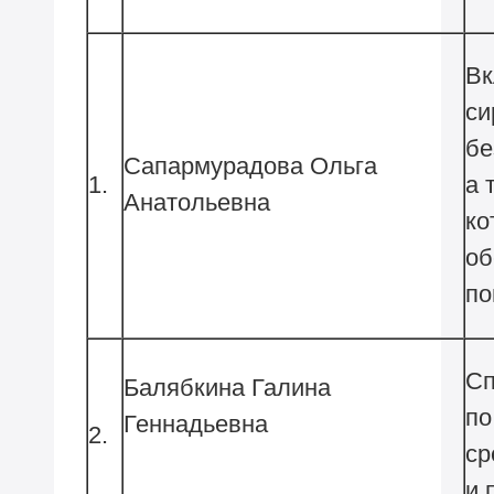
Вк
си
бе
Сапармурадова Ольга
1.
а 
Анатольевна
ко
об
п
Сп
Балябкина Галина
по
Геннадьевна
2.
ср
и