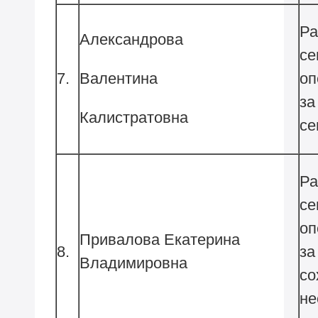
Ра
Александрова
се
Валентина
7.
оп
за
Калистратовна
Ра
се
оп
Привалова Екатерина
8.
за
Владимировна
со
н