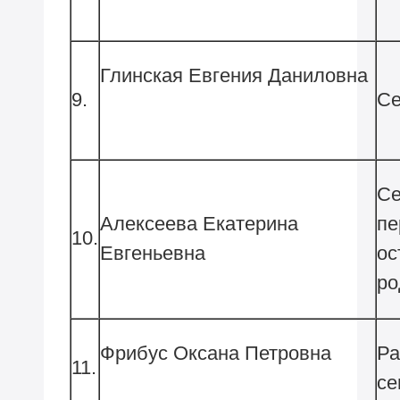
Глинская Евгения Даниловна
9.
Се
Се
Алексеева Екатерина
пе
10.
Евгеньевна
ос
р
Фрибус Оксана Петровна
Ра
11.