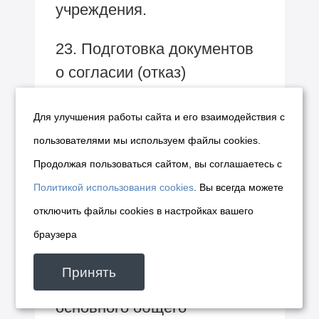
учреждения.
23. Подготовка документов
о согласии (отказ)
на перевод детей-сирот
и детей, оставшихся без
Для улучшения работы сайта и его взаимодействия с
попечения родителей,
пользователями мы используем файлы cookies.
из одного образовательного
Продолжая пользоваться сайтом, вы соглашаетесь с
учреждения или
Политикой использования cookies
. Вы всегда можете
учреждения социального
отключить файлы cookies в настройках вашего
обслуживания населения
браузера
в другое, изменение формы
Принять
обучения до получения ими
основного общего