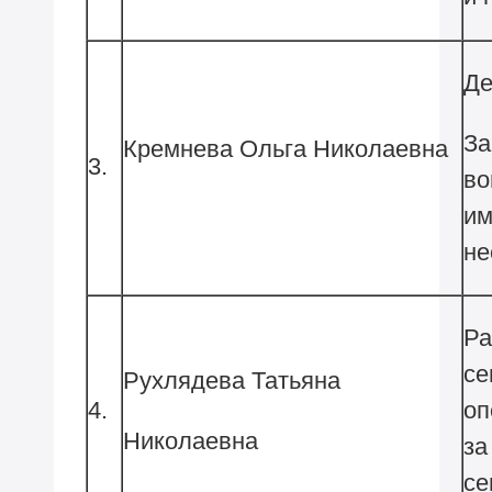
Де
За
Кремнева Ольга Николаевна
3.
во
им
не
Ра
се
Рухлядева Татьяна
4.
оп
Николаевна
за