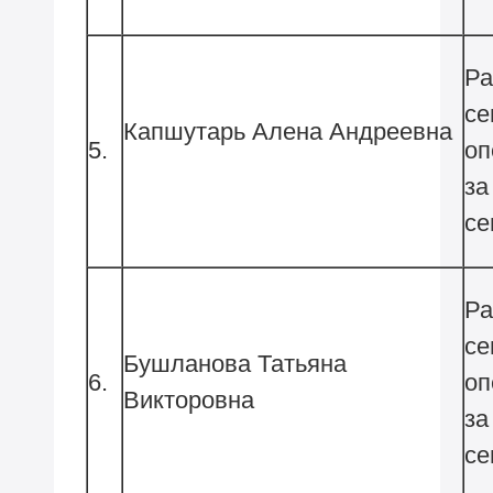
Ра
се
Капшутарь Алена Андреевна
5.
оп
за
Ра
се
Бушланова Татьяна
6.
оп
Викторовна
за