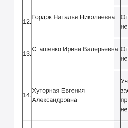
Гордок Наталья Николаевна
От
12.
не
Сташенко Ирина Валерьевна
От
13.
не
Уч
Хуторная Евгения
за
14.
Александровна
пр
н