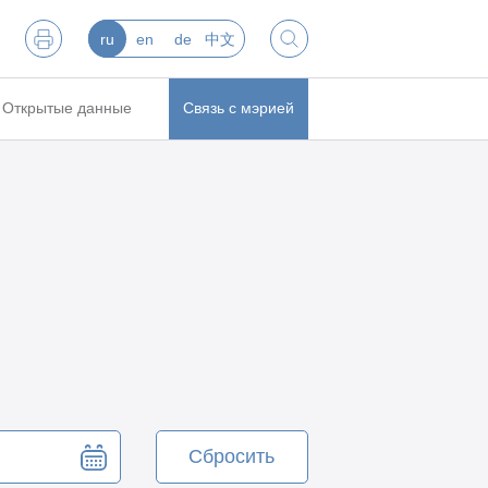
ru
en
de
中文
Открытые данные
Связь с мэрией
Сбросить