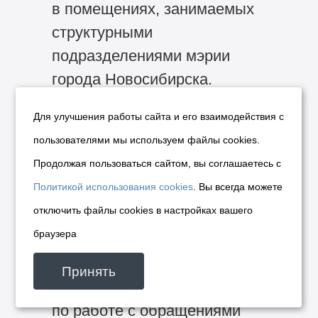
в помещениях, занимаемых
структурными
подразделениями мэрии
города Новосибирска.
Для улучшения работы сайта и его взаимодействия с
Письменные запросы
пользователями мы используем файлы cookies.
направляются
Продолжая пользоваться сайтом, вы соглашаетесь с
(представляются) по адресу:
Политикой использования cookies
. Вы всегда можете
Российская Федерация,
отключить файлы cookies в настройках вашего
Новосибирская область,
браузера
город Новосибирск, Красный
проспект, 34, почтовый
Принять
индекс 630099, в управление
по работе с обращениями