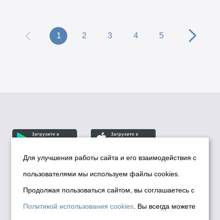
1
2
3
4
5
Для улучшения работы сайта и его взаимодействия с
пользователями мы используем файлы cookies.
© Департамент информационной политики мэрии
города Новосибирска, 2026
Продолжая пользоваться сайтом, вы соглашаетесь с
Политика использования Cookies
Политикой использования cookies
. Вы всегда можете
Политика по обработке персональных