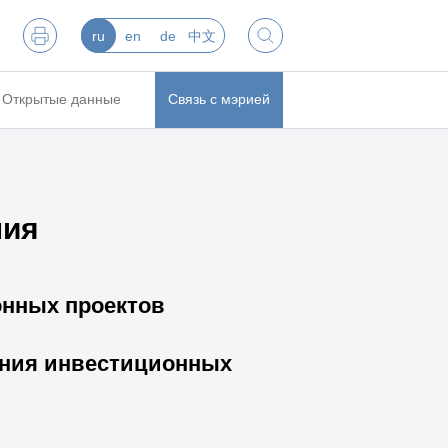
ru
en
de
中文
Открытые данные
Связь с мэрией
ния
нных проектов
ения инвестиционных