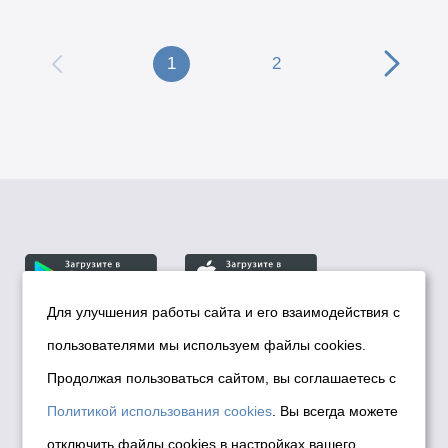
1
2
Для улучшения работы сайта и его взаимодействия с
пользователями мы используем файлы cookies.
© Департамент информационной политики мэрии
города Новосибирска, 2026
Продолжая пользоваться сайтом, вы соглашаетесь с
Политика использования Cookies
Политикой использования cookies
. Вы всегда можете
Политика по обработке персональных
отключить файлы cookies в настройках вашего