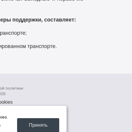
меры поддержки, составляет:
транспорте;
зированном транспорте.
ой политики
026
ookies
рсональных
 системах
ies.
а
Принять
а
та -