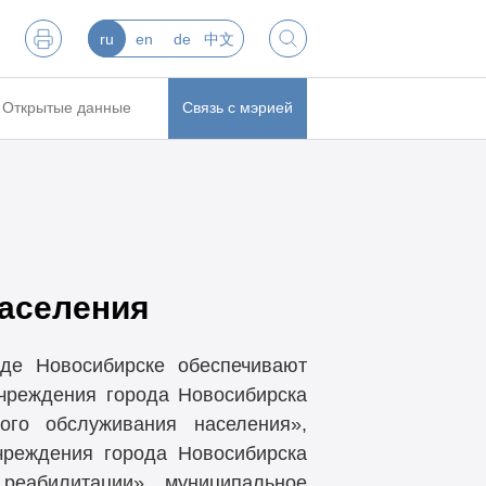
ru
en
de
中文
Открытые данные
Связь с мэрией
аселения
де Новосибирске обеспечивают
чреждения города Новосибирска
ого обслуживания населения»,
чреждения города Новосибирска
 реабилитации», муниципальное