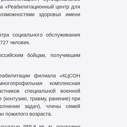
а «Реабилитационный центр для
озможностями здоровья имени
нтра социального обслуживания
727 человек.
ссийским бойцам, получившим
реабилитации филиала «КЦСОН
ногопрофильная комплексная
астников специальной военной
 (контузию, травму, ранение) при
олнении задач), члены семей
ан пожилого возраста.
ощадью 959,8 кв. м, оснащено