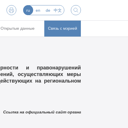
ru
en
de
中文
Открытые данные
Связь с мэрией
рности и правонарушений
нений, осуществляющих меры
действующих на региональном
Ссылка на официальный сайт органа (учреждения)