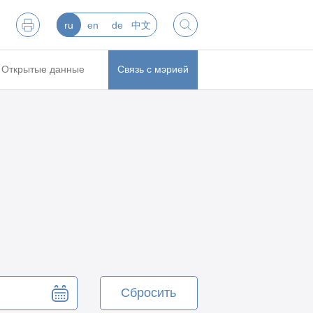
ru
en
de
中文
Открытые данные
Связь с мэрией
Сбросить