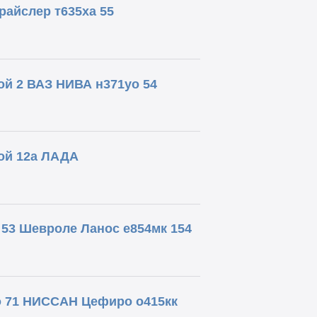
райслер т635ха 55
й 2 ВАЗ НИВА н371уо 54
ой 12а ЛАДА
53 Шевроле Ланос е854мк 154
о 71 НИССАН Цефиро о415кк