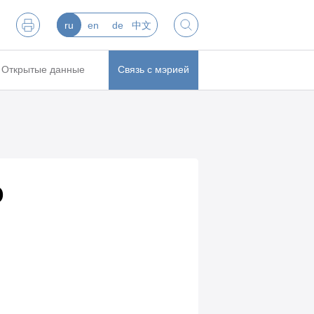
ru
en
de
中文
Открытые данные
Связь с мэрией
о