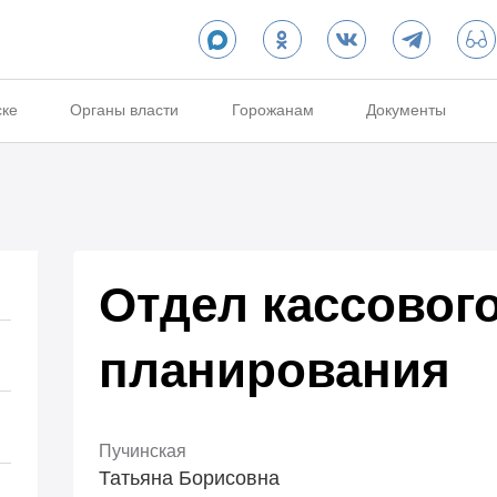
ске
Органы власти
Горожанам
Документы
Отдел кассовог
планирования
Пучинская
Татьяна Борисовна