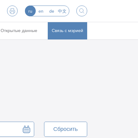
ru
en
de
中文
Открытые данные
Связь с мэрией
Сбросить