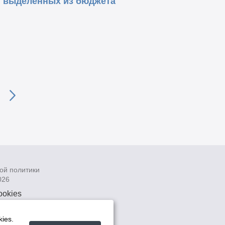
, выделенных из бюджета
ой политики
026
ookies
рсональных
 системах
ies.