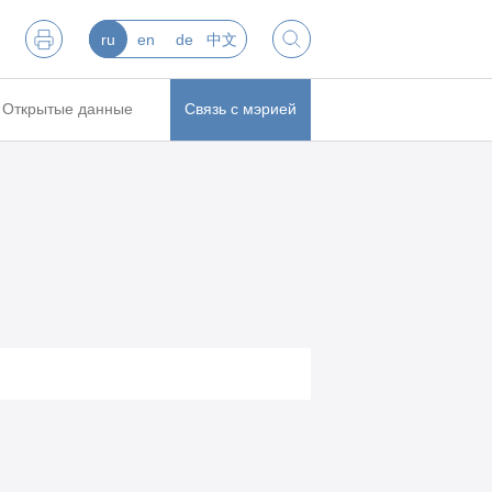
ru
en
de
中文
Открытые данные
Связь с мэрией