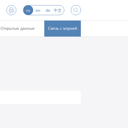
ru
en
de
中文
Открытые данные
Связь с мэрией