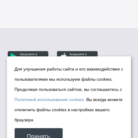
Для улучшения работы сайта и его взаимодействия с
пользователями мы используем файлы cookies.
© Департамент информационной политики мэрии
города Новосибирска, 2026
Продолжая пользоваться сайтом, вы соглашаетесь с
Политика использования Cookies
Политикой использования cookies
. Вы всегда можете
Политика по обработке персональных
отключить файлы cookies в настройках вашего
данных в информационных системах
браузера
мэрии города Новосибирска
Техническая поддержка сайта -
Принять