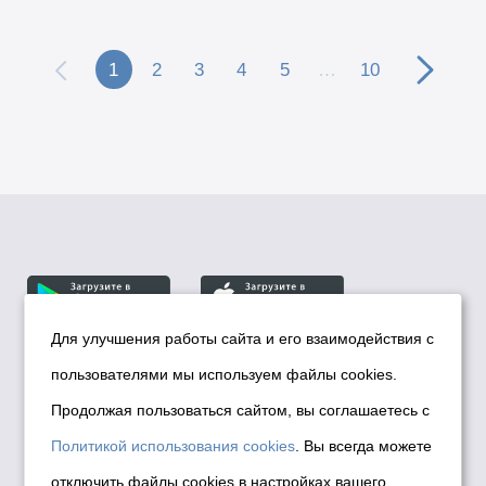
1
2
3
4
5
…
10
Для улучшения работы сайта и его взаимодействия с
пользователями мы используем файлы cookies.
© Департамент информационной политики мэрии
города Новосибирска, 2026
Продолжая пользоваться сайтом, вы соглашаетесь с
Политика использования Cookies
Политикой использования cookies
. Вы всегда можете
Политика по обработке персональных
отключить файлы cookies в настройках вашего