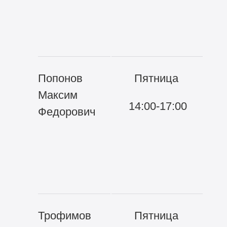
ор
ме
вз
Попонов
Пятница
22
Максим
14:00-17:00
Во
Федорович
фи
и 
му
за
Трофимов
Пятница
22