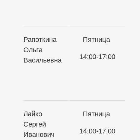
и 
си
Рапоткина
Пятница
22
Ольга
14:00-17:00
Во
Васильевна
об
по
бе
Лайко
Пятница
22
Сергей
14:00-17:00
Во
Иванович