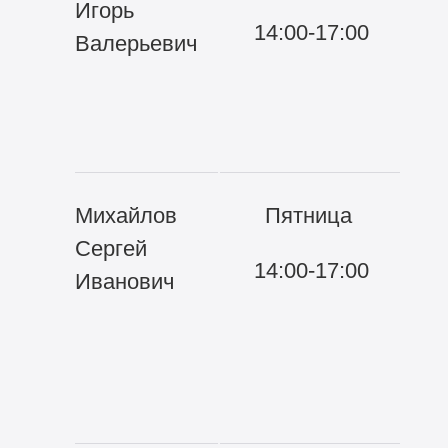
Игорь
14:00-17:00
Во
Валерьевич
ор
де
де
Михайлов
Пятница
21
Сергей
14:00-17:00
Во
Иванович
со
и 
за
со