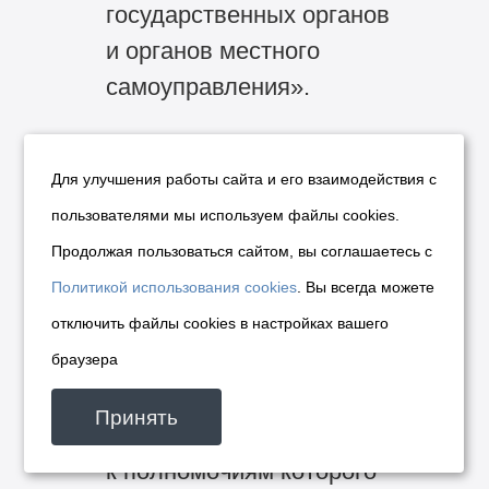
государственных органов
и органов местного
самоуправления».
Если запрос не относится
к деятельности мэрии
Для улучшения работы сайта и его взаимодействия с
города Новосибирска,
пользователями мы используем файлы cookies.
то в течение семи дней
Продолжая пользоваться сайтом, вы соглашаетесь с
со дня регистрации
Политикой использования cookies
. Вы всегда можете
запроса он направляется
отключить файлы cookies в настройках вашего
в государственный орган
браузера
или орган местного
Принять
самоуправления,
к полномочиям которого