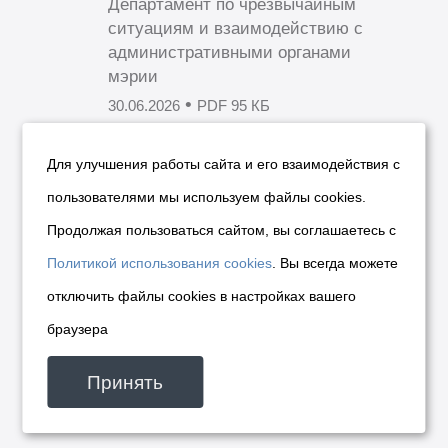
Департамент по чрезвычайным
ситуациям и взаимодействию с
административными органами
мэрии
•
30.06.2026
PDF 95 КБ
Для улучшения работы сайта и его взаимодействия с
О введении на территории
пользователями мы используем файлы cookies.
города Новосибирска по пер. 2-
Продолжая пользоваться сайтом, вы соглашаетесь с
му Римского-Корсакова, 3 в
Политикой использования cookies
. Вы всегда можете
Ленинском районе режима
повышенной готовности
отключить файлы cookies в настройках вашего
Дата начала приема
браузера
заключений по результатам
независимой
Принять
антикоррупционной
экспертизы: 30.06.2026