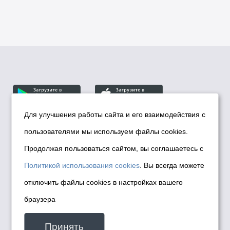
Для улучшения работы сайта и его взаимодействия с
пользователями мы используем файлы cookies.
© Департамент информационной политики мэрии
города Новосибирска, 2026
Продолжая пользоваться сайтом, вы соглашаетесь с
Политика использования Cookies
Политикой использования cookies
. Вы всегда можете
Политика по обработке персональных
отключить файлы cookies в настройках вашего
данных в информационных системах
браузера
мэрии города Новосибирска
Техническая поддержка сайта -
Принять
malinchukvl@mail.ru