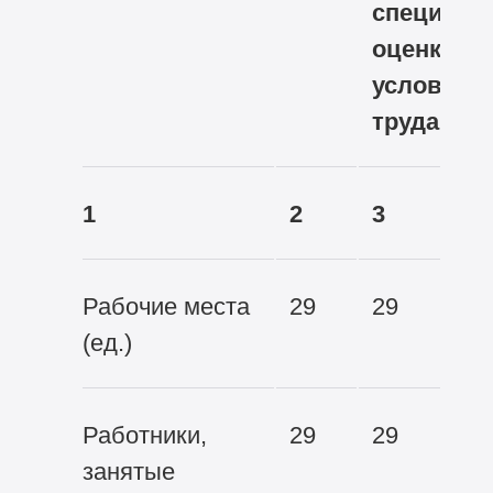
специаль
оценка
условий
труда
1
2
3
Рабочие места
29
29
(ед.)
Работники,
29
29
занятые