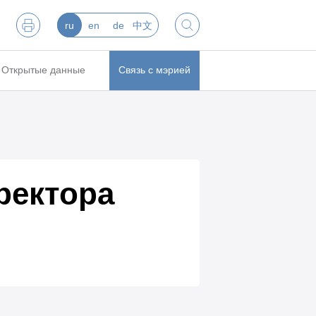
ru
en
de
中文
Открытые данные
Связь с мэрией
ректора