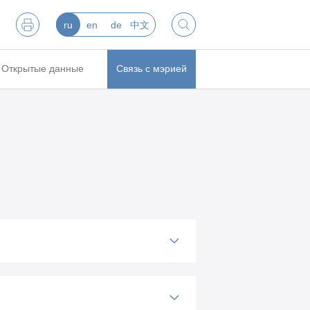
ru
en
de
中文
Открытые данные
Связь с мэрией
оверки управлением делами
5.2017
равлением делами мэрии города