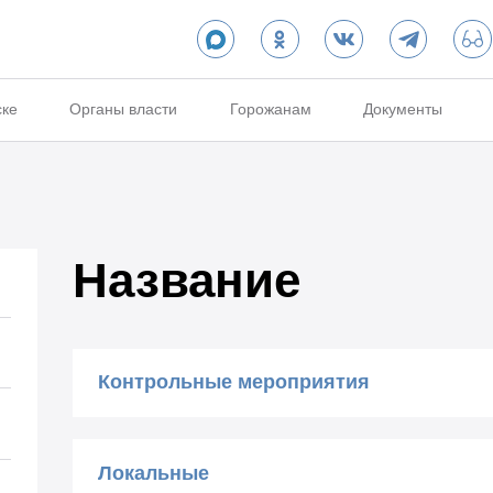
ске
Органы власти
Горожанам
Документы
Название
Контрольные мероприятия
Акт по результатам аудиторской пр
мэрии города Новосибирска от 11.0
Локальные
Акт по результатам аудиторской проверки уп