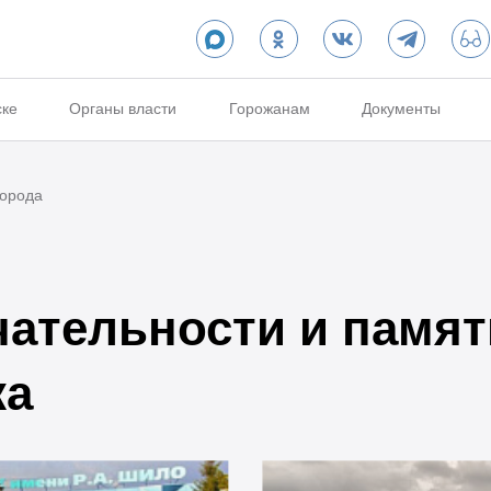
ске
Органы власти
Горожанам
Документы
города
ательности и памят
ка