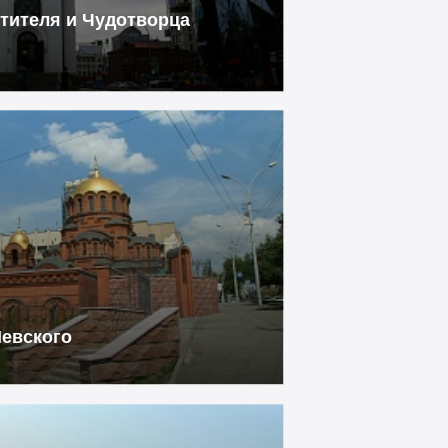
тителя и Чудотворца
евского