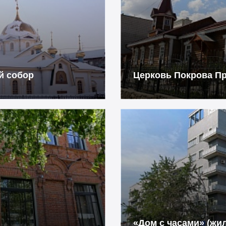
й собор
Церковь Покрова П
«Дом с часами» (жи