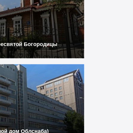
ресвятой Богородицы
лой дом Облснаба)