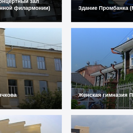
Концертный зал
енной филармонии)
Здание Промбанка (
ячкова
Женская гимназия П