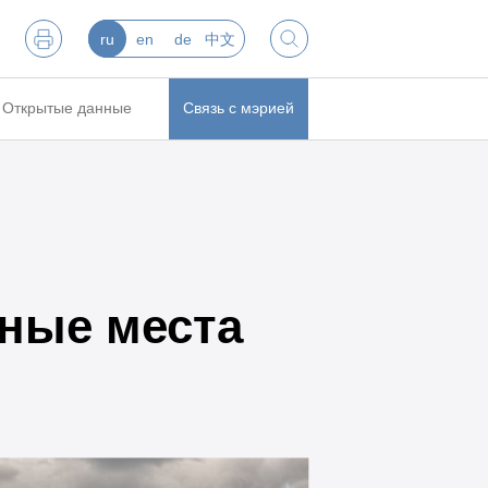
ru
en
de
中文
Открытые данные
Связь с мэрией
ные места