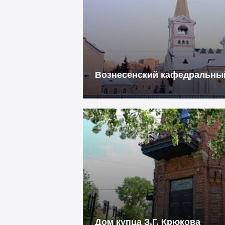
Вознесенский кафедральны
Дом купца З.Г. Крюкова