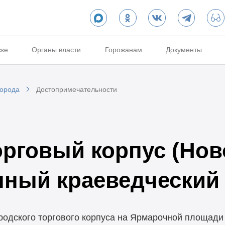
ске
Органы власти
Горожанам
Документы
города
Достопримечательности
орговый корпус (Но
нный краеведческий 
ородского торгового корпуса на Ярмарочной площади