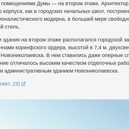
 помещениями Думы — на втором этаже. Архитектор 
о корпуса, как в городских начальных школ, построен
ционалистического модерна, в большей мере свободн
й стиль.
 здания на втором этаже располагался городской за
ннами коринфского ордера, высотой в 7,4 м. двухс
Новониколаевска. В нем ставились даже оперные сп
ние отличалось высоким качеством отделочных работ
ым административным зданием Новониколаевска.
ект, 23)