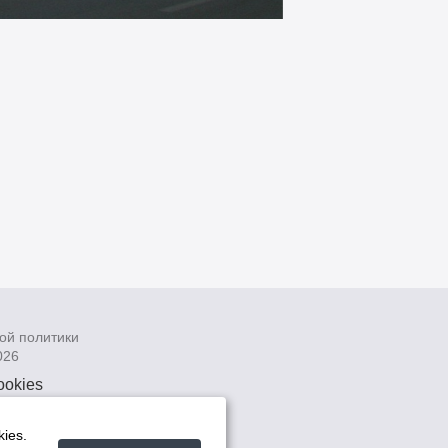
ой политики
026
ookies
рсональных
 системах
ies.