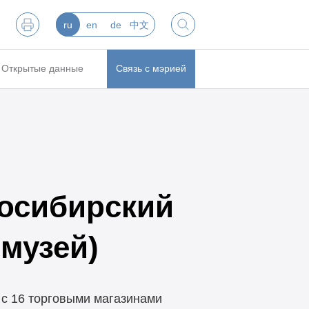
ru
en
de
中文
Открытые данные
Связь с мэрией
восибирский
музей)
 с 16 торговыми магазинами