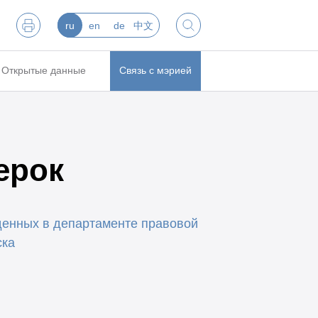
ru
en
de
中文
Открытые данные
Связь с мэрией
ерок
денных в департаменте правовой
ска