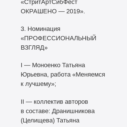
«СтритАртСибФест
ОКРАШЕНО — 2019».
3. Номинация
«ПРОФЕССИОНАЛЬНЫЙ
ВЗГЛЯД»
I — Моноенко Татьяна
Юрьевна, работа «Меняемся
к лучшему»;
II — коллектив авторов
в составе: Дранишникова
(Целищева) Татьяна