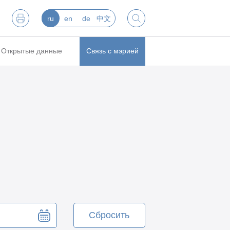
ru
en
de
中文
Открытые данные
Связь с мэрией
Сбросить