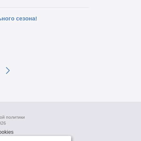
ного сезона!
ой политики
026
ookies
рсональных