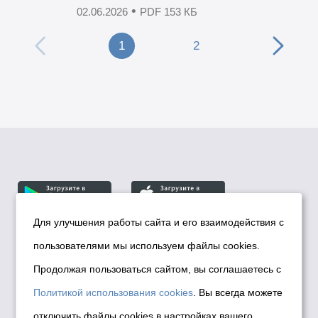
•
02.06.2026
PDF 153 КБ
1
2
Для улучшения работы сайта и его взаимодействия с
пользователями мы используем файлы cookies.
© Департамент информационной политики мэрии
города Новосибирска, 2026
Продолжая пользоваться сайтом, вы соглашаетесь с
Политика использования Cookies
Политикой использования cookies
. Вы всегда можете
Политика по обработке персональных
отключить файлы cookies в настройках вашего