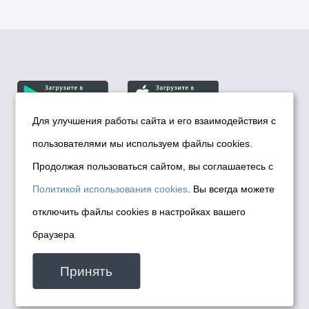
Для улучшения работы сайта и его взаимодействия с
пользователями мы используем файлы cookies.
© Департамент информационной политики мэрии
города Новосибирска, 2026
Продолжая пользоваться сайтом, вы соглашаетесь с
Политика использования Cookies
Политикой использования cookies
. Вы всегда можете
Политика по обработке персональных
отключить файлы cookies в настройках вашего
данных в информационных системах
браузера
мэрии города Новосибирска
Техническая поддержка сайта -
Принять
malinchukvl@mail.ru